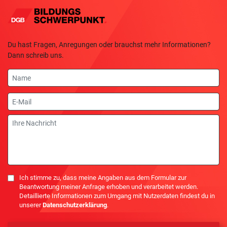
Du hast Fragen, Anregungen oder brauchst mehr Informationen?
Dann schreib uns.
Name
E-
Mail
Nachricht
Einwilligung
Ich stimme zu, dass meine Angaben aus dem Formular zur
Beantwortung meiner Anfrage erhoben und verarbeitet werden.
Detaillierte Informationen zum Umgang mit Nutzerdaten findest du in
unserer
Datenschutzerklärung
.