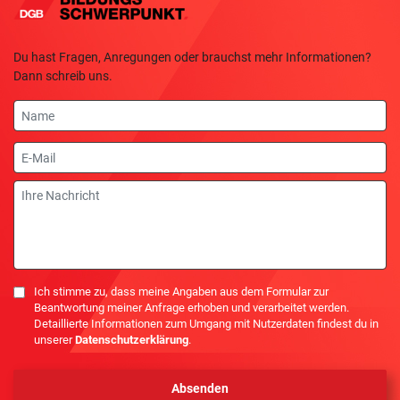
Du hast Fragen, Anregungen oder brauchst mehr Informationen?
Dann schreib uns.
Name
E-
Mail
Nachricht
Einwilligung
Ich stimme zu, dass meine Angaben aus dem Formular zur
Beantwortung meiner Anfrage erhoben und verarbeitet werden.
Detaillierte Informationen zum Umgang mit Nutzerdaten findest du in
unserer
Datenschutzerklärung
.