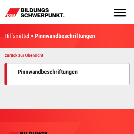
Bildungsschwerpunkte
Hilfsmittel
Pinnwandbeschriftungen
Infomaterial
zurück zur Übersicht
Methoden
Pinnwandbeschriftungen
Aktuelles