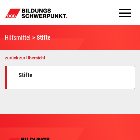
Bildungsschwerpunkte
Hilfsmittel
Stifte
Infomaterial
zurück zur Übersicht
Methoden
Stifte
Aktuelles