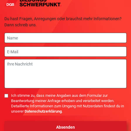
Du hast Fragen, Anregungen oder brauchst mehr Informationen?
Dann schreib uns.
Name
E-
Mail
Nachricht
Einwilligung
Ich stimme zu, dass meine Angaben aus dem Formular zur
Beantwortung meiner Anfrage erhoben und verarbeitet werden.
Detaillierte Informationen zum Umgang mit Nutzerdaten findest du in
unserer
Datenschutzerklärung
.