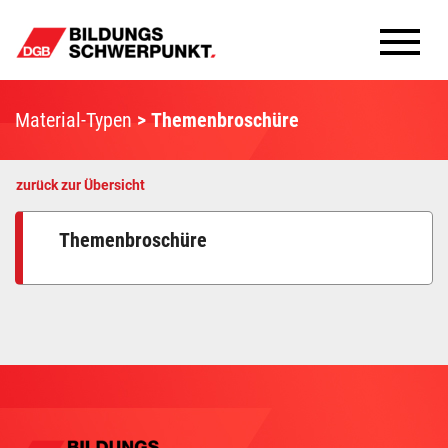
Bildungsschwerpunkte
Material-Typen
Themenbroschüre
Infomaterial
zurück zur Übersicht
Methoden
Themenbroschüre
Aktuelles