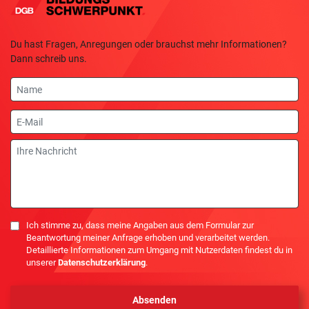
Du hast Fragen, Anregungen oder brauchst mehr Informationen?
Dann schreib uns.
Name
E-
Mail
Nachricht
Einwilligung
Ich stimme zu, dass meine Angaben aus dem Formular zur
Beantwortung meiner Anfrage erhoben und verarbeitet werden.
Detaillierte Informationen zum Umgang mit Nutzerdaten findest du in
unserer
Datenschutzerklärung
.