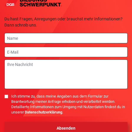
Du hast Fragen, Anregungen oder brauchst mehr Informationen?
Dann schreib uns.
Name
E-
Mail
Nachricht
Einwilligung
Ich stimme zu, dass meine Angaben aus dem Formular zur
Beantwortung meiner Anfrage erhoben und verarbeitet werden.
Detaillierte Informationen zum Umgang mit Nutzerdaten findest du in
unserer
Datenschutzerklärung
.