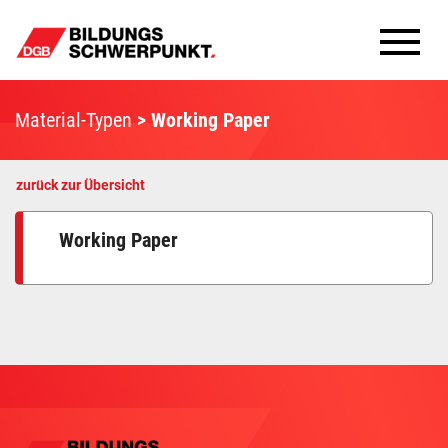
Bildungsschwerpunkte
Material-Typen
Working Paper
Infomaterial
zurück zur Übersicht
Methoden
Working Paper
Aktuelles