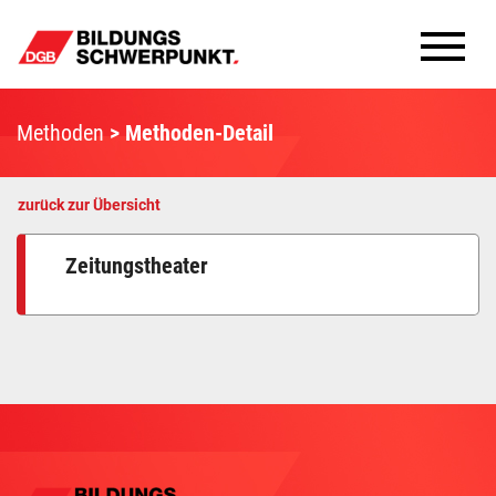
Bildungsschwerpunkte
Methoden
Methoden-Detail
Infomaterial
zurück zur Übersicht
Methoden
Zeitungstheater
Aktuelles