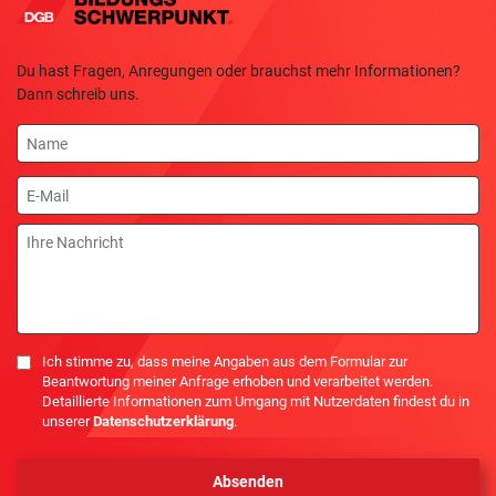
Du hast Fragen, Anregungen oder brauchst mehr Informationen?
Dann schreib uns.
Name
E-
Mail
Nachricht
Einwilligung
Ich stimme zu, dass meine Angaben aus dem Formular zur
Beantwortung meiner Anfrage erhoben und verarbeitet werden.
Detaillierte Informationen zum Umgang mit Nutzerdaten findest du in
unserer
Datenschutzerklärung
.