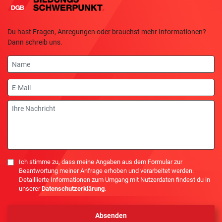
Du hast Fragen, Anregungen oder brauchst mehr Informationen?
Dann schreib uns.
Name
E-
Mail
Nachricht
Einwilligung
Ich stimme zu, dass meine Angaben aus dem Formular zur
Beantwortung meiner Anfrage erhoben und verarbeitet werden.
Detaillierte Informationen zum Umgang mit Nutzerdaten findest du in
unserer
Datenschutzerklärung
.