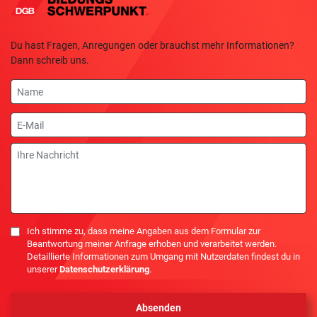
Du hast Fragen, Anregungen oder brauchst mehr Informationen?
Dann schreib uns.
Name
E-
Mail
Nachricht
Einwilligung
Ich stimme zu, dass meine Angaben aus dem Formular zur
Beantwortung meiner Anfrage erhoben und verarbeitet werden.
Detaillierte Informationen zum Umgang mit Nutzerdaten findest du in
unserer
Datenschutzerklärung
.