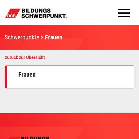
Bildungsschwerpunkte
Schwerpunkte
Frauen
Infomaterial
zurück zur Übersicht
Methoden
Frauen
Aktuelles