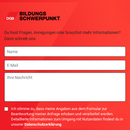
Du hast Fragen, Anregungen oder brauchst mehr Informationen?
Dann schreib uns.
Name
E-
Mail
Nachricht
Einwilligung
Ich stimme zu, dass meine Angaben aus dem Formular zur
Beantwortung meiner Anfrage erhoben und verarbeitet werden.
Detaillierte Informationen zum Umgang mit Nutzerdaten findest du in
unserer
Datenschutzerklärung
.