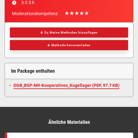
3-3.5 h
Moderationskompetenz:
Zu Meine Methoden hinzufügen
Methode herunterladen
Im Package enthalten
DGB_BSP-M9-Kooperatives_Kugellager (
PDF
, 97.7 KB)
Ähnliche Materialien