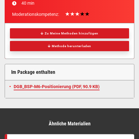
40 min
Moderationskompetenz:
Zu Meine Methoden hinzufügen
Methode herunterladen
Im Package enthalten
DGB_BSP-M6-Positionierung (
PDF
, 90.9 KB)
Ähnliche Materialien