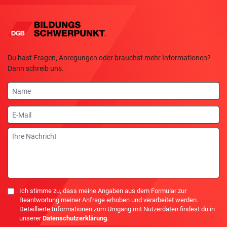
Du hast Fragen, Anregungen oder brauchst mehr Informationen?
Dann schreib uns.
Name
E-
Mail
Nachricht
Einwilligung
Ich stimme zu, dass meine Angaben aus dem Formular zur
Beantwortung meiner Anfrage erhoben und verarbeitet werden.
Detaillierte Informationen zum Umgang mit Nutzerdaten findest du in
unserer
Datenschutzerklärung
.